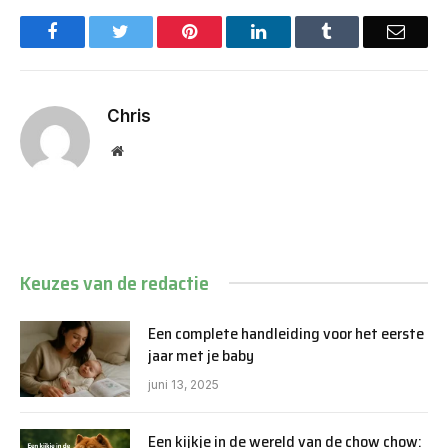
Facebook
Twitter
Pinterest
LinkedIn
Tumblr
Email
Chris
Website
Keuzes van de redactie
Een complete handleiding voor het eerste
jaar met je baby
juni 13, 2025
Een kijkje in de wereld van de chow chow: